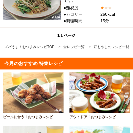
です。
●難易度
★
★
★
●カロリー
260kcal
●調理時間
15分
1/1 ページ
ズバうま！おつまみレシピTOP
全レシピ一覧
豆もやしのレシピ一覧
今月のおすすめ 特集レシピ
ビールに合う！おつまみレシピ
アウトドア！おつまみレシピ