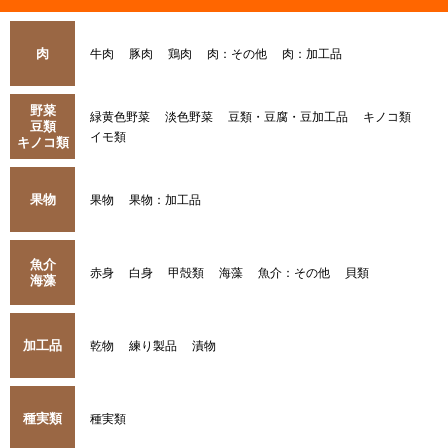
肉
牛肉
豚肉
鶏肉
肉：その他
肉：加工品
野菜
緑黄色野菜
淡色野菜
豆類・豆腐・豆加工品
キノコ類
豆類
イモ類
キノコ類
果物
果物
果物：加工品
魚介
赤身
白身
甲殻類
海藻
魚介：その他
貝類
海藻
加工品
乾物
練り製品
漬物
種実類
種実類