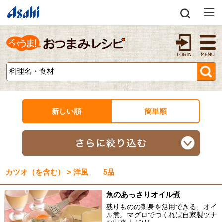
新しい順
簡単順
カツオ（を含む） > 洋風 5品
魚のあっさりオイル煮
残りものの刺身を活用できる、オイ
ル煮。マグロでつくれば自家製ツナ