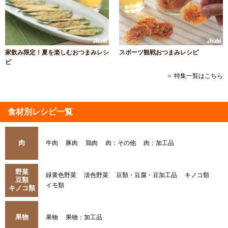
家飲み限定！夏を楽しむおつまみレシ
スポーツ観戦おつまみレシピ
ピ
＞ 特集一覧はこちら
食材別レシピ一覧
肉
牛肉
豚肉
鶏肉
肉：その他
肉：加工品
野菜
緑黄色野菜
淡色野菜
豆類・豆腐・豆加工品
キノコ類
豆類
イモ類
キノコ類
果物
果物
果物：加工品