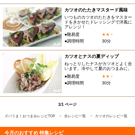
カツオのたたきマスタード風味
いつものカツオのたたきをマスター
ドをきかせたドレッシングで洋風に
アレンジ！
●難易度
★
★
★
●調理時間
30分
カツオとナスの夏ディップ
ねっとりしたナスがカツオとよく合
います。冷やして夏のおつまみに。
●難易度
★
★
★
●調理時間
30分
1/1 ページ
ズバうま！おつまみレシピTOP
全レシピ一覧
カツオのレシピ一覧
今月のおすすめ 特集レシピ