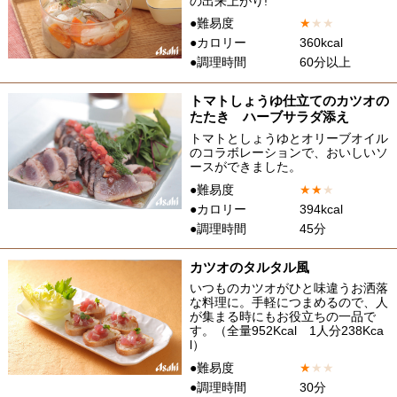
の出来上がり!
●難易度
★
★
★
●カロリー
360kcal
●調理時間
60分以上
トマトしょうゆ仕立てのカツオの
たたき ハーブサラダ添え
トマトとしょうゆとオリーブオイル
のコラボレーションで、おいしいソ
ースができました。
●難易度
★
★
★
●カロリー
394kcal
●調理時間
45分
カツオのタルタル風
いつものカツオがひと味違うお洒落
な料理に。手軽につまめるので、人
が集まる時にもお役立ちの一品で
す。（全量952Kcal 1人分238Kca
l）
●難易度
★
★
★
●調理時間
30分