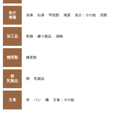
魚介
赤身
白身
甲殻類
海藻
魚介：その他
貝類
海藻
加工品
乾物
練り製品
漬物
種実類
種実類
卵
卵
乳製品
乳製品
主食
米
パン
麺
主食：その他