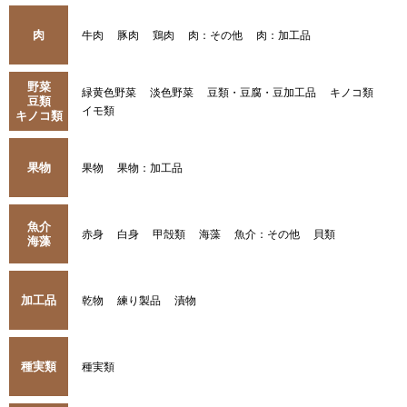
肉
牛肉
豚肉
鶏肉
肉：その他
肉：加工品
野菜
緑黄色野菜
淡色野菜
豆類・豆腐・豆加工品
キノコ類
豆類
イモ類
キノコ類
果物
果物
果物：加工品
魚介
赤身
白身
甲殻類
海藻
魚介：その他
貝類
海藻
加工品
乾物
練り製品
漬物
種実類
種実類