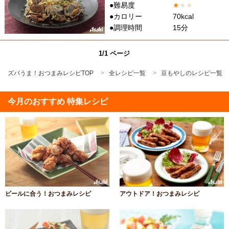
●難易度
★
★
★
●カロリー
70kcal
●調理時間
15分
1/1 ページ
ズバうま！おつまみレシピTOP
全レシピ一覧
豆もやしのレシピ一覧
今月のおすすめ 特集レシピ
ビールに合う！おつまみレシピ
アウトドア！おつまみレシピ