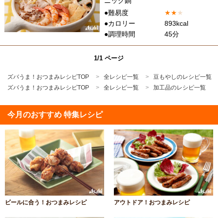
ニック鍋
●難易度
★
★
★
●カロリー
893kcal
●調理時間
45分
1/1 ページ
ズバうま！おつまみレシピTOP
全レシピ一覧
豆もやしのレシピ一覧
ズバうま！おつまみレシピTOP
全レシピ一覧
加工品のレシピ一覧
今月のおすすめ 特集レシピ
ビールに合う！おつまみレシピ
アウトドア！おつまみレシピ