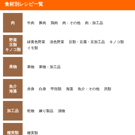
食材別レシピ一覧
肉
牛肉
豚肉
鶏肉
肉：その他
肉：加工品
野菜
緑黄色野菜
淡色野菜
豆類・豆腐・豆加工品
キノコ類
豆類
イモ類
キノコ類
果物
果物
果物：加工品
魚介
赤身
白身
甲殻類
海藻
魚介：その他
貝類
海藻
加工品
乾物
練り製品
漬物
種実類
種実類