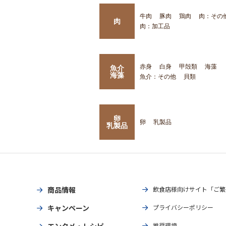
牛肉
豚肉
鶏肉
肉：その
肉
肉：加工品
赤身
白身
甲殻類
海藻
魚介
海藻
魚介：その他
貝類
卵
卵
乳製品
乳製品
商品情報
飲食店様向けサイト「ご繁
キャンペーン
プライバシーポリシー
エンタメ・レシピ
推奨環境