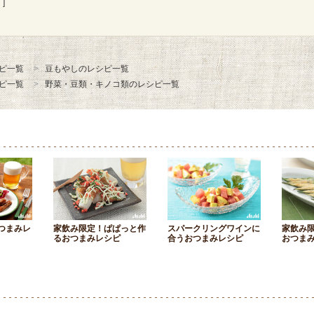
]
ピ一覧
豆もやしのレシピ一覧
ピ一覧
野菜・豆類・キノコ類のレシピ一覧
つまみレ
家飲み限定！ぱぱっと作
スパークリングワインに
家飲み
るおつまみレシピ
合うおつまみレシピ
おつま