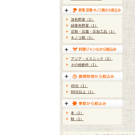
淡色野菜（2）
緑黄色野菜（1）
豆類・豆腐・豆加工品（1）
キノコ類（1）
アジア・エスニック（2）
その他創作（1）
45分（1）
60分以上（1）
冬（1）
秋（1）