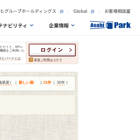
ヒグループホールディングス
Global
お客様相談室
テナビリティ
企業情報
ただくと、MYレ
機能をご利用いた
サヒパークとは
新規ご利用はコチラ
難易度）
｜
新しい順
［
15件
｜
30件
］