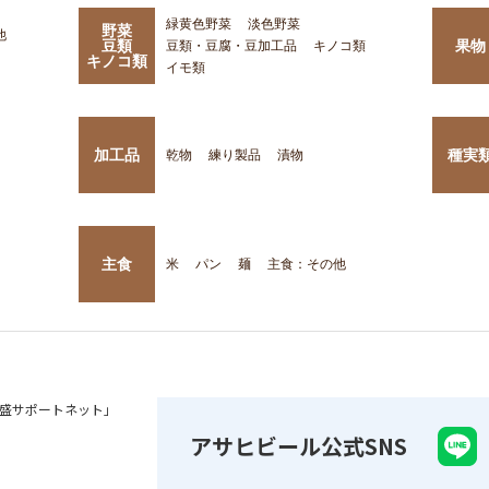
緑黄色野菜
淡色野菜
野菜
他
豆類
果物
豆類・豆腐・豆加工品
キノコ類
キノコ類
イモ類
加工品
種実
乾物
練り製品
漬物
主食
米
パン
麺
主食：その他
盛サポートネット」
アサヒビール公式SNS