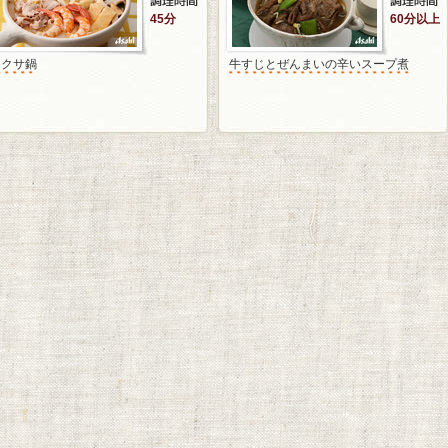
45分
60分以上
ラクサ鍋
牛すじとぜんまいの辛いスープ煮