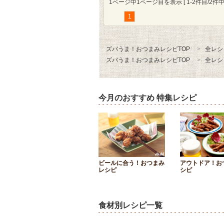
1ページ中1ページ目を表示 [ 1-2件目/2件中 
1
ズバうま！おつまみレシピTOP
全レシ
ズバうま！おつまみレシピTOP
全レシ
今月のおすすめ 特集レシピ
ビールに合う！おつまみ
アウトドア！お
レシピ
シピ
食材別レシピ一覧