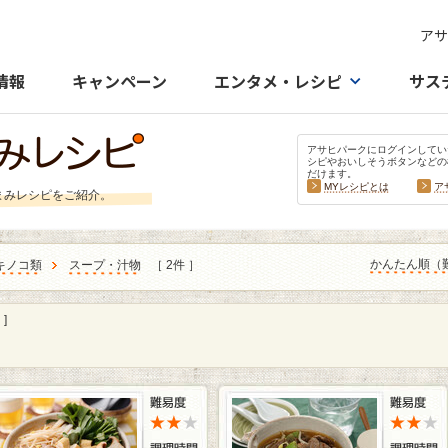
アサ
情報
キャンペーン
エンタメ・レシピ
サス
アサヒパークにログインしてい
シピやおいしそうボタンなどの
だけます。
MYレシピとは
ア
まみレシピをご紹介。
かんたん順（
キノコ類
スープ・汁物
［ 2件 ］
]