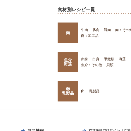
食材別レシピ一覧
牛肉
豚肉
鶏肉
肉：その
肉
肉：加工品
赤身
白身
甲殻類
海藻
魚介
海藻
魚介：その他
貝類
卵
卵
乳製品
乳製品
商品情報
飲食店様向けサイト「ご繁