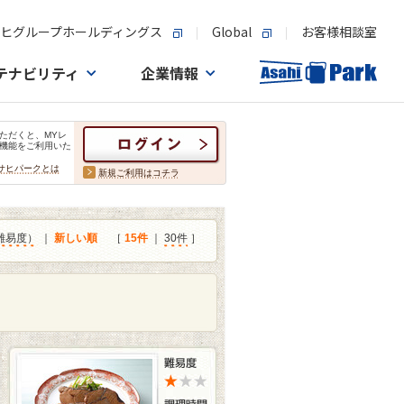
ヒグループホールディングス
Global
お客様相談室
テナビリティ
企業情報
ただくと、MYレ
機能をご利用いた
サヒパークとは
新規ご利用はコチラ
難易度）
｜
新しい順
［
15件
｜
30件
］