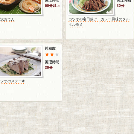
60分以上
30分
金沢おでん
カツオの竜田揚げ カレー風味のタル
タル添え
30分
カツオのステーキ