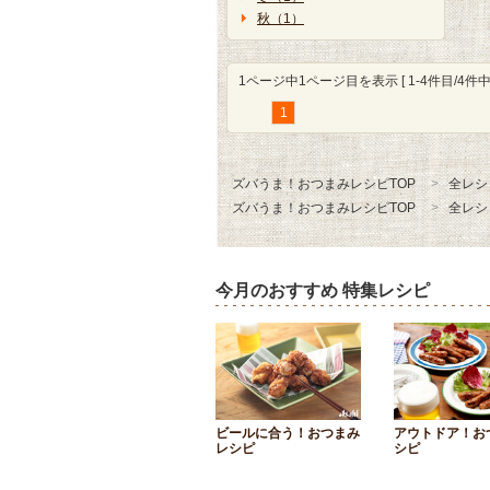
秋（1）
1ページ中1ページ目を表示 [ 1-4件目/4件中 
1
ズバうま！おつまみレシピTOP
全レシ
ズバうま！おつまみレシピTOP
全レシ
今月のおすすめ 特集レシピ
ビールに合う！おつまみ
アウトドア！お
レシピ
シピ