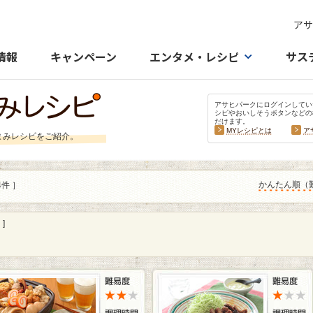
アサ
情報
キャンペーン
エンタメ・レシピ
サス
アサヒパークにログインしてい
シピやおいしそうボタンなどの
だけます。
MYレシピとは
ア
まみレシピをご紹介。
かんたん順（
4件 ］
]