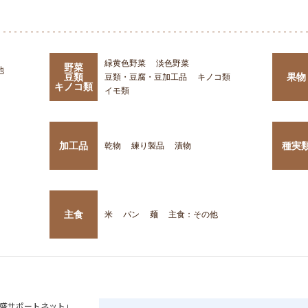
緑黄色野菜
淡色野菜
野菜
他
豆類
果物
豆類・豆腐・豆加工品
キノコ類
キノコ類
イモ類
加工品
種実
乾物
練り製品
漬物
主食
米
パン
麺
主食：その他
盛サポートネット」