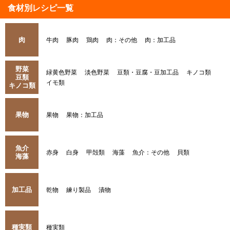
食材別レシピ一覧
肉
牛肉
豚肉
鶏肉
肉：その他
肉：加工品
野菜
緑黄色野菜
淡色野菜
豆類・豆腐・豆加工品
キノコ類
豆類
イモ類
キノコ類
果物
果物
果物：加工品
魚介
赤身
白身
甲殻類
海藻
魚介：その他
貝類
海藻
加工品
乾物
練り製品
漬物
種実類
種実類