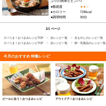
ぷりの簡単ビビンバ♪
●難易度
★
★
★
●カロリー
728kcal
●調理時間
30分
1/1 ページ
ズバうま！おつまみレシピTOP
全レシピ一覧
豆もやしのレシピ一覧
ズバうま！おつまみレシピTOP
全レシピ一覧
卵・乳製品のレシピ一覧
今月のおすすめ 特集レシピ
ビールに合う！おつまみレシピ
アウトドア！おつまみレシピ