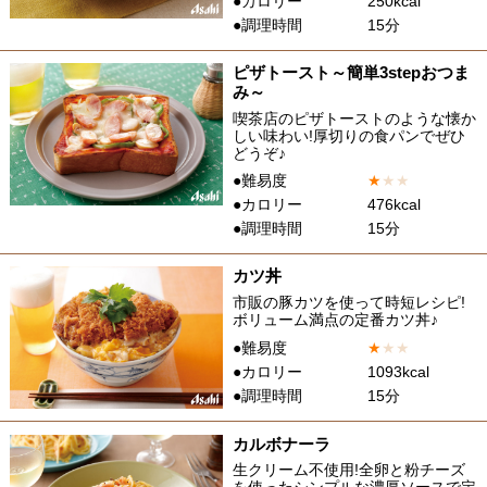
●カロリー
250kcal
●調理時間
15分
ピザトースト～簡単3stepおつま
み～
喫茶店のピザトーストのような懐か
しい味わい!厚切りの食パンでぜひ
どうぞ♪
●難易度
★
★
★
●カロリー
476kcal
●調理時間
15分
カツ丼
市販の豚カツを使って時短レシピ!
ボリューム満点の定番カツ丼♪
●難易度
★
★
★
●カロリー
1093kcal
●調理時間
15分
カルボナーラ
生クリーム不使用!全卵と粉チーズ