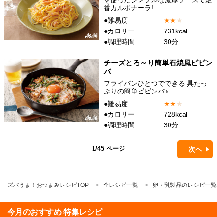
を使ったシンプルな濃厚ソースで定
番カルボナーラ!
●難易度
★
★
★
●カロリー
731kcal
●調理時間
30分
チーズとろ～り簡単石焼風ビビン
バ
フライパンひとつでできる!具たっ
ぷりの簡単ビビンバ♪
●難易度
★
★
★
●カロリー
728kcal
●調理時間
30分
1/45 ページ
次へ
ズバうま！おつまみレシピTOP
全レシピ一覧
卵・乳製品のレシピ一覧
今月のおすすめ 特集レシピ