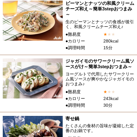
ピーマンとナッツの和風クリーム
チーズ和え～簡単3stepおつまみ
～
生のピーマンとナッツの食感が後引
く、和風クリームチーズ和え♪
●難易度
★
★
★
●カロリー
280kcal
●調理時間
15分
ジャガイモのサワークリーム風ソ
ースがけ～簡単3stepおつまみ～
ヨーグルトで代用したサワークリー
ム風ソースが爽やかなジャガイモの
おつまみ♪
●難易度
★
★
★
●カロリー
243kcal
●調理時間
30分
寄せ鍋
たくさんの食材の旨味が凝縮した定
番のお鍋です。