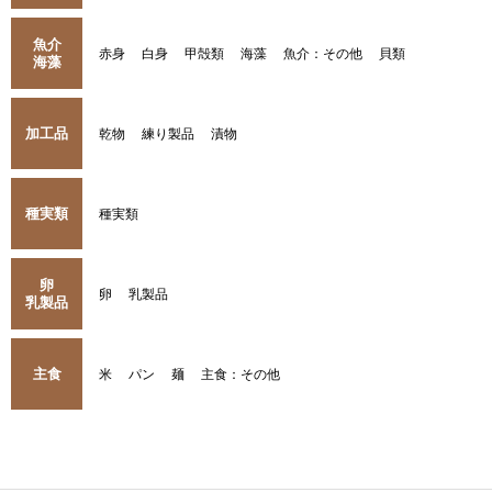
魚介
赤身
白身
甲殻類
海藻
魚介：その他
貝類
海藻
加工品
乾物
練り製品
漬物
種実類
種実類
卵
卵
乳製品
乳製品
主食
米
パン
麺
主食：その他