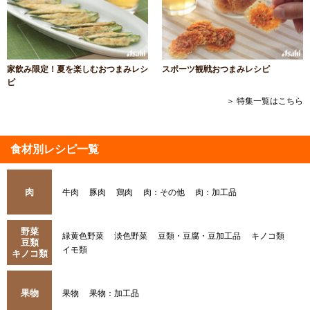
家飲み限定！夏を楽しむおつまみレシ
スポーツ観戦おつまみレシピ
ピ
＞ 特集一覧はこちら
食材別レシピ一覧
肉
牛肉
豚肉
鶏肉
肉：その他
肉：加工品
野菜
緑黄色野菜
淡色野菜
豆類・豆腐・豆加工品
キノコ類
豆類
イモ類
キノコ類
果物
果物
果物：加工品