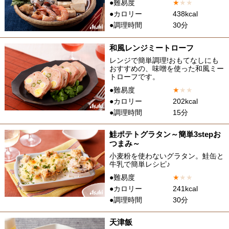
●難易度
★
★
★
●カロリー
438kcal
●調理時間
30分
和風レンジミートローフ
レンジで簡単調理!おもてなしにも
おすすめの、味噌を使った和風ミー
トローフです。
●難易度
★
★
★
●カロリー
202kcal
●調理時間
15分
鮭ポテトグラタン～簡単3stepお
つまみ～
小麦粉を使わないグラタン。鮭缶と
牛乳で簡単レシピ♪
●難易度
★
★
★
●カロリー
241kcal
●調理時間
30分
天津飯