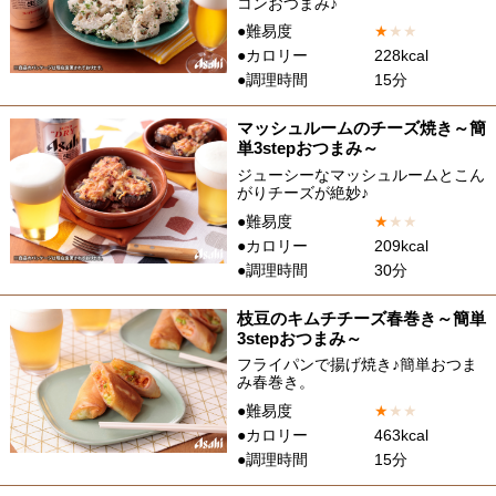
コンおつまみ♪
●難易度
★
★
★
●カロリー
228kcal
●調理時間
15分
マッシュルームのチーズ焼き～簡
単3stepおつまみ～
ジューシーなマッシュルームとこん
がりチーズが絶妙♪
●難易度
★
★
★
●カロリー
209kcal
●調理時間
30分
枝豆のキムチチーズ春巻き～簡単
3stepおつまみ～
フライパンで揚げ焼き♪簡単おつま
み春巻き。
●難易度
★
★
★
●カロリー
463kcal
●調理時間
15分