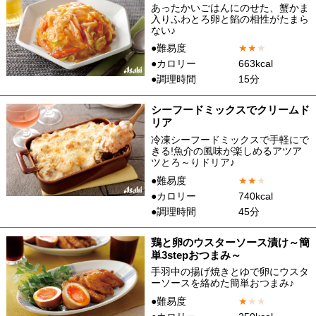
あったかいごはんにのせた、蟹かま
入りふわとろ卵と餡の相性がたまら
ない♪
●難易度
★
★
★
●カロリー
663kcal
●調理時間
15分
シーフードミックスでクリームド
リア
冷凍シーフードミックスで手軽にで
きる!魚介の風味が楽しめるアツア
ツとろ～りドリア♪
●難易度
★
★
★
●カロリー
740kcal
●調理時間
45分
鶏と卵のウスターソース漬け～簡
単3stepおつまみ～
手羽中の揚げ焼きとゆで卵にウスタ
ーソースを絡めた簡単おつまみ♪
●難易度
★
★
★