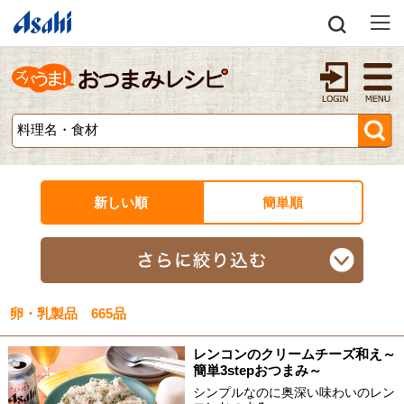
新しい順
簡単順
卵・乳製品 665品
レンコンのクリームチーズ和え～
簡単3stepおつまみ～
シンプルなのに奥深い味わいのレン