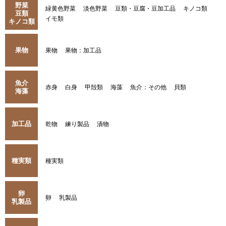
野菜
緑黄色野菜
淡色野菜
豆類・豆腐・豆加工品
キノコ類
豆類
イモ類
キノコ類
果物
果物
果物：加工品
魚介
赤身
白身
甲殻類
海藻
魚介：その他
貝類
海藻
加工品
乾物
練り製品
漬物
種実類
種実類
卵
卵
乳製品
乳製品