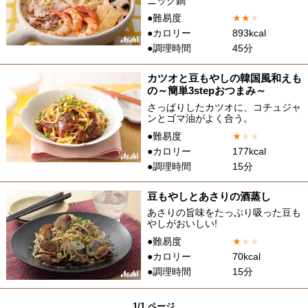
ニック鍋
●難易度
★
★
★
●カロリー
893kcal
●調理時間
45分
カツオと豆もやしの韓国風和えも
の～簡単3stepおつまみ～
さっぱりしたカツオに、コチュジャ
ンとゴマ油がよく合う。
●難易度
★
★
★
●カロリー
177kcal
●調理時間
15分
豆もやしとあさりの酒蒸し
あさりの旨味をたっぷり吸った豆も
やしがおいしい!
●難易度
★
★
★
●カロリー
70kcal
●調理時間
15分
1/1 ページ