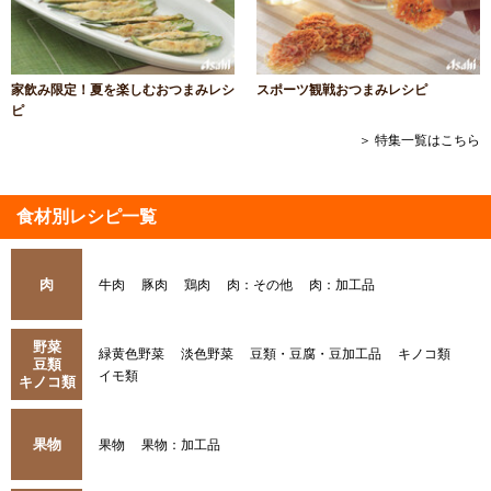
家飲み限定！夏を楽しむおつまみレシ
スポーツ観戦おつまみレシピ
ピ
＞ 特集一覧はこちら
食材別レシピ一覧
肉
牛肉
豚肉
鶏肉
肉：その他
肉：加工品
野菜
緑黄色野菜
淡色野菜
豆類・豆腐・豆加工品
キノコ類
豆類
イモ類
キノコ類
果物
果物
果物：加工品