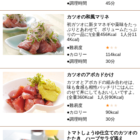
●調理時間
45分
カツオの和風マリネ
初ガツオに新タマネギや薬味をたっ
ぷりとあわせて、ボリュームたっぷ
りの一品に!(全量456Kcal 1人分11
4Kcal)
●難易度
★
★
★
●カロリー
114kcal
●調理時間
30分
カツオのアボカドかけ
カツオとアボカドの組み合わせは、
味も食感も相性バッチリ!ごはんに
のせて丼にしてもおいしいですよ。
(全量360Kcal 1人分90Kcal)
●難易度
★
★
★
●カロリー
90kcal
●調理時間
30分
トマトしょうゆ仕立てのカツオの
たたき ハーブサラダ添え