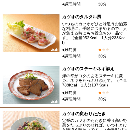
●調理時間
30分
カツオのタルタル風
いつものカツオがひと味違うお洒落
な料理に。手軽につまめるので、人
が集まる時にもお役立ちの一品で
す。（全量952Kcal 1人分238Kca
l）
●難易度
★
★
★
●調理時間
30分
カツオのステーキネギ添え
海の幸がコクのあるステーキに変
身。ネギをたっぷり添えて。（全量
788Kcal 1人分197Kcal）
●難易度
★
★
★
●調理時間
30分
カツオの変わりたたき
定番のカツオのたたきに香り高い野
菜をたっぷりのせれば、いつもとひ
と味違う味わいです。（全量844Kc