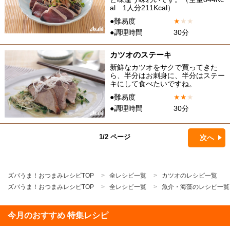
al 1人分211Kcal）
●難易度
★
★
★
●調理時間
30分
カツオのステーキ
新鮮なカツオをサクで買ってきた
ら、半分はお刺身に、半分はステー
キにして食べたいですね。
●難易度
★
★
★
●調理時間
30分
1/2 ページ
次へ
ズバうま！おつまみレシピTOP
全レシピ一覧
カツオのレシピ一覧
ズバうま！おつまみレシピTOP
全レシピ一覧
魚介・海藻のレシピ一覧
今月のおすすめ 特集レシピ