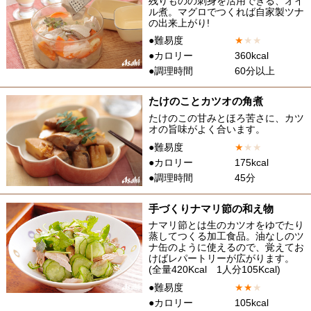
残りものの刺身を活用できる、オイ
ル煮。マグロでつくれば自家製ツナ
の出来上がり!
●難易度
★
★
★
●カロリー
360kcal
●調理時間
60分以上
たけのことカツオの角煮
たけのこの甘みとほろ苦さに、カツ
オの旨味がよく合います。
●難易度
★
★
★
●カロリー
175kcal
●調理時間
45分
手づくりナマリ節の和え物
ナマリ節とは生のカツオをゆでたり
蒸してつくる加工食品。油なしのツ
ナ缶のように使えるので、覚えてお
けばレパートリーが広がります。
(全量420Kcal 1人分105Kcal)
●難易度
★
★
★
●カロリー
105kcal