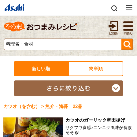
新しい順
簡単順
カツオ（を含む） > 魚介・海藻 22品
カツオのガーリック竜田揚げ
サクフワ食感♪ニンニク風味が食欲
そそる!