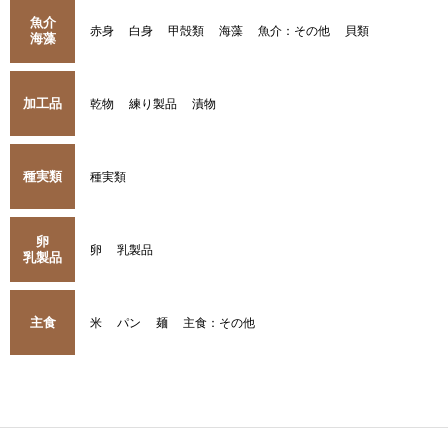
魚介
赤身
白身
甲殻類
海藻
魚介：その他
貝類
海藻
加工品
乾物
練り製品
漬物
種実類
種実類
卵
卵
乳製品
乳製品
主食
米
パン
麺
主食：その他