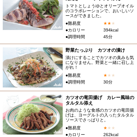
トマトとしょうゆとオリーブオイル
のコラボレーションで、おいしいソ
ースができました。
●難易度
★
★
★
●カロリー
394kcal
●調理時間
45分
野菜たっぷり カツオの漬け
漬けにすることでカツオの臭みも気
になりません。野菜と一緒に召し上
がれ！
●難易度
★
★
★
●調理時間
30分
カツオの竜田揚げ カレー風味の
タルタル添え
お肉のような食感のカツオの竜田揚
げは、ヨーグルトの入ったタルタル
ソースでさっぱりと。
●難易度
★
★
★
●カロリー
262kcal