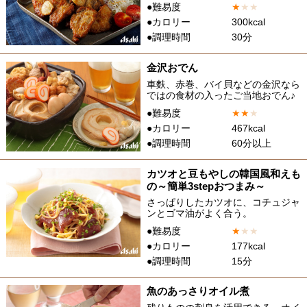
●難易度
★
★
★
●カロリー
300kcal
●調理時間
30分
金沢おでん
車麩、赤巻、バイ貝などの金沢なら
ではの食材の入ったご当地おでん♪
●難易度
★
★
★
●カロリー
467kcal
●調理時間
60分以上
カツオと豆もやしの韓国風和えも
の～簡単3stepおつまみ～
さっぱりしたカツオに、コチュジャ
ンとゴマ油がよく合う。
●難易度
★
★
★
●カロリー
177kcal
●調理時間
15分
魚のあっさりオイル煮