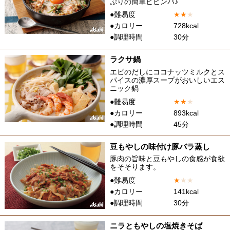
ぷりの簡単ビビンバ♪
●難易度
★
★
★
●カロリー
728kcal
●調理時間
30分
ラクサ鍋
エビのだしにココナッツミルクとス
パイスの濃厚スープがおいしいエス
ニック鍋
●難易度
★
★
★
●カロリー
893kcal
●調理時間
45分
豆もやしの味付け豚バラ蒸し
豚肉の旨味と豆もやしの食感が食欲
をそそります。
●難易度
★
★
★
●カロリー
141kcal
●調理時間
30分
ニラともやしの塩焼きそば