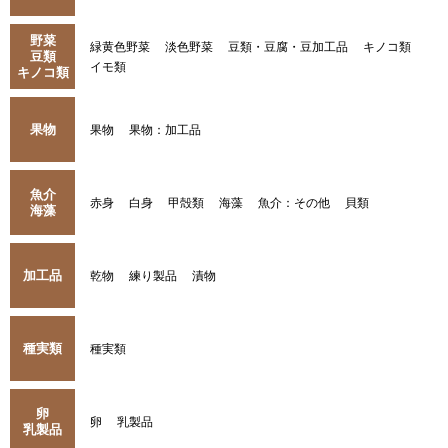
野菜
緑黄色野菜
淡色野菜
豆類・豆腐・豆加工品
キノコ類
豆類
イモ類
キノコ類
果物
果物
果物：加工品
魚介
赤身
白身
甲殻類
海藻
魚介：その他
貝類
海藻
加工品
乾物
練り製品
漬物
種実類
種実類
卵
卵
乳製品
乳製品