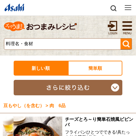
新しい順
簡単順
豆もやし（を含む） > 肉 6品
チーズとろ～り簡単石焼風ビビン
バ
フライパンひとつでできる!具たっ