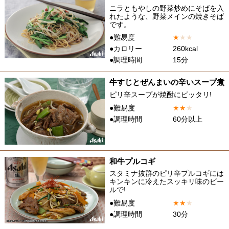
ニラともやしの野菜炒めにそばを入
れたような、野菜メインの焼きそば
です。
●難易度
★
★
★
●カロリー
260kcal
●調理時間
15分
牛すじとぜんまいの辛いスープ煮
ピリ辛スープが焼酎にピッタリ!
●難易度
★
★
★
●調理時間
60分以上
和牛プルコギ
スタミナ抜群のピリ辛プルコギには
キンキンに冷えたスッキリ味のビー
ルで!
●難易度
★
★
★
●調理時間
30分