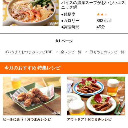
パイスの濃厚スープがおいしいエス
ニック鍋
●難易度
★
★
★
●カロリー
893kcal
●調理時間
45分
1/1 ページ
ズバうま！おつまみレシピTOP
全レシピ一覧
豆もやしのレシピ一覧
今月のおすすめ 特集レシピ
ビールに合う！おつまみレシピ
アウトドア！おつまみレシピ