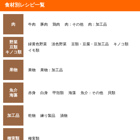
食材別レシピ一覧
肉
牛肉
豚肉
鶏肉
肉：その他
肉：加工品
野菜
緑黄色野菜
淡色野菜
豆類・豆腐・豆加工品
キノコ類
豆類
イモ類
キノコ類
果物
果物
果物：加工品
魚介
赤身
白身
甲殻類
海藻
魚介：その他
貝類
海藻
加工品
乾物
練り製品
漬物
種実類
種実類