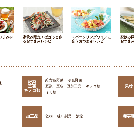
つまみレ
家飲み限定！ぱぱっと作
スパークリングワインに
家飲み
るおつまみレシピ
合うおつまみレシピ
おつま
緑黄色野菜
淡色野菜
野菜
他
豆類
果物
豆類・豆腐・豆加工品
キノコ類
キノコ類
イモ類
加工品
種実
乾物
練り製品
漬物