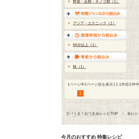
野菜・豆類・キノコ類（1）
アジア・エスニック（1）
60分以上（1）
秋（1）
1ページ中1ページ目を表示 [ 1-1件目/1件中 
1
ズバうま！おつまみレシピTOP
全レシ
今月のおすすめ 特集レシピ