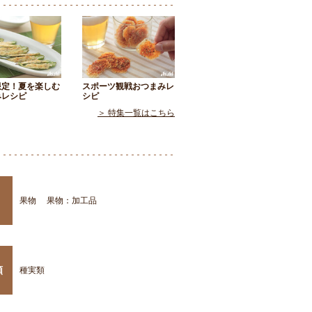
限定！夏を楽しむ
スポーツ観戦おつまみレ
みレシピ
シピ
＞ 特集一覧はこちら
果物
果物：加工品
類
種実類