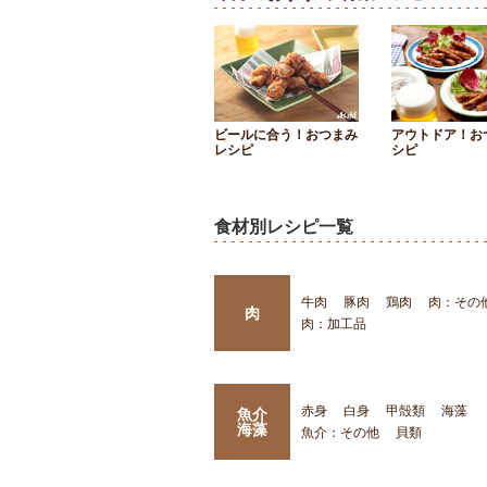
ビールに合う！おつまみ
アウトドア！お
レシピ
シピ
食材別レシピ一覧
牛肉
豚肉
鶏肉
肉：その
肉
肉：加工品
赤身
白身
甲殻類
海藻
魚介
海藻
魚介：その他
貝類