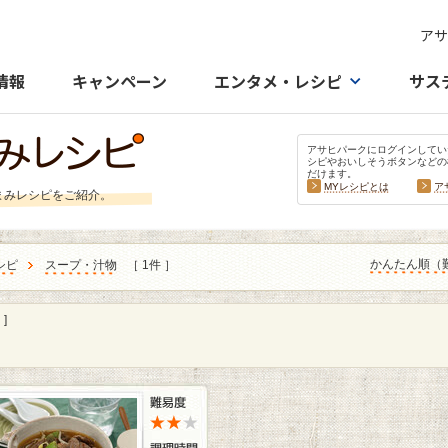
アサ
情報
キャンペーン
エンタメ・レシピ
サス
アサヒパークにログインしてい
シピやおいしそうボタンなどの
だけます。
MYレシピとは
ア
まみレシピをご紹介。
かんたん順（
シピ
スープ・汁物
［ 1件 ］
]