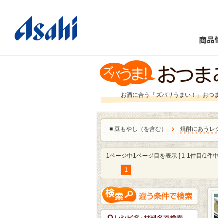
商品
お酒に合う「ズバリうまい！」おつ
■
豆もやし（を含む）
焼酎にあうレ
1ページ中1ページ目を表示 [ 1-1件目/1件中 
1