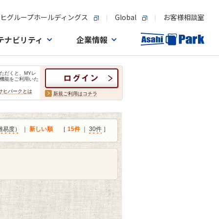
ヒグループホールディングス
Global
お客様相談室
テナビリティ
企業情報
ただくと、MYレ
機能をご利用いた
サヒパークとは
新規ご利用はコチラ
難易度）
｜
新しい順
［
15件
｜
30件
］