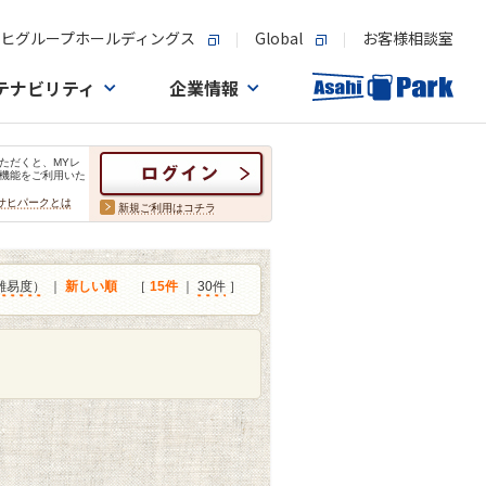
ヒグループホールディングス
Global
お客様相談室
テナビリティ
企業情報
ただくと、MYレ
機能をご利用いた
サヒパークとは
新規ご利用はコチラ
難易度）
｜
新しい順
［
15件
｜
30件
］