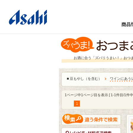
商品
お酒に合う「ズバリうまい！」おつ
■
豆もやし（を含む）
ワインにあう
1ページ中1ページ目を表示 [ 1-1件目/1件中 
1