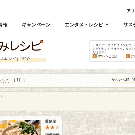
アサ
情報
キャンペーン
エンタメ・レシピ
サス
アサヒパークにログインしてい
シピやおいしそうボタンなどの
だけます。
MYレシピとは
ア
まみレシピをご紹介。
かんたん順（
レシピ
［ 1件 ］
]