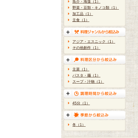
魚介・海藻（1）
野菜・豆類・キノコ類（1）
加工品（1）
主食（1）
アジア・エスニック（1）
その他創作（1）
主菜（1）
パスタ・麺（1）
スープ・汁物（1）
45分（1）
冬（1）