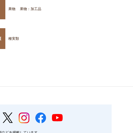
果物
果物：加工品
類
種実類
画などを掲載しています。