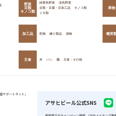
緑黄色野菜
淡色野菜
野菜
他
豆類
果物
豆類・豆腐・豆加工品
キノコ類
キノコ類
イモ類
加工品
種実
乾物
練り製品
漬物
主食
米
パン
麺
主食：その他
盛サポートネット」
アサヒビール公式SNS
最新商品やキャンペーン情報、CMやメイキング動