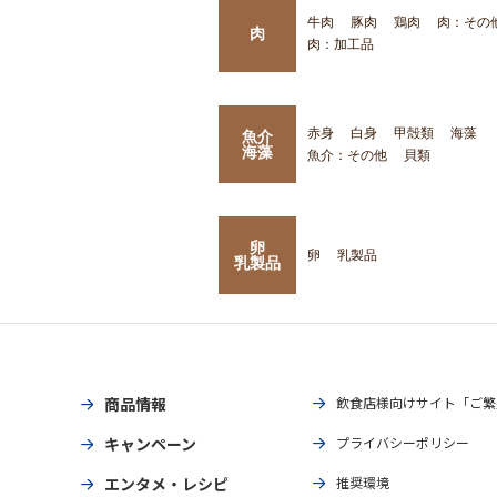
牛肉
豚肉
鶏肉
肉：その
肉
肉：加工品
赤身
白身
甲殻類
海藻
魚介
海藻
魚介：その他
貝類
卵
卵
乳製品
乳製品
商品情報
飲食店様向けサイト「ご繁
キャンペーン
プライバシーポリシー
エンタメ・レシピ
推奨環境