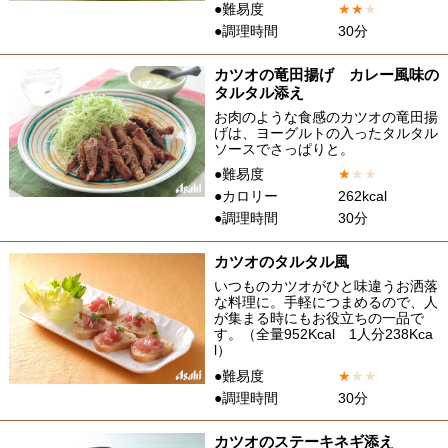
●難易度
★
★
★
●調理時間
30分
カツオの竜田揚げ カレー風味の
タルタル添え
お肉のような食感のカツオの竜田揚
げは、ヨーグルトの入ったタルタル
ソースでさっぱりと。
●難易度
★
★
★
●カロリー
262kcal
●調理時間
30分
カツオのタルタル風
いつものカツオがひと味違うお洒落
な料理に。手軽につまめるので、人
が集まる時にもお役立ちの一品で
す。（全量952Kcal 1人分238Kca
l）
●難易度
★
★
★
●調理時間
30分
カツオのステーキネギ添え