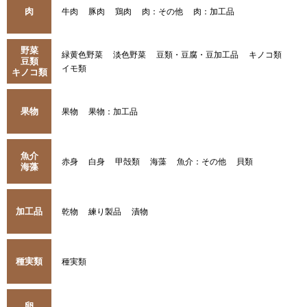
肉
牛肉
豚肉
鶏肉
肉：その他
肉：加工品
野菜
緑黄色野菜
淡色野菜
豆類・豆腐・豆加工品
キノコ類
豆類
イモ類
キノコ類
果物
果物
果物：加工品
魚介
赤身
白身
甲殻類
海藻
魚介：その他
貝類
海藻
加工品
乾物
練り製品
漬物
種実類
種実類
卵