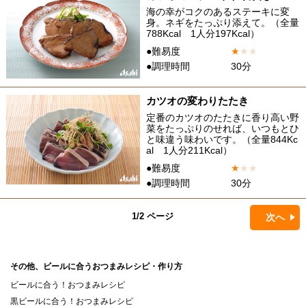
海の幸がコクのあるステーキに変
身。ネギをたっぷり添えて。（全量
788Kcal 1人分197Kcal）
●難易度
★
★
★
●調理時間
30分
カツオの変わりたたき
定番のカツオのたたきに香り高い野
菜をたっぷりのせれば、いつもとひ
と味違う味わいです。（全量844Kc
al 1人分211Kcal）
●難易度
★
★
★
●調理時間
30分
1/2 ページ
次へ
その他、ビールに合うおつまみレシピ・作り方
ビールに合う！おつまみレシピ
黒ビールに合う！おつまみレシピ