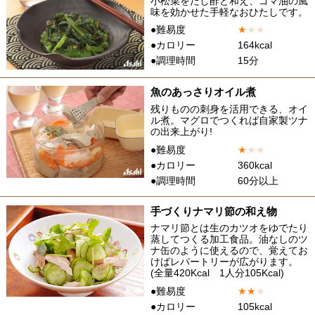
小松菜をだし酢と和え、ゴマ油の風
味を効かせた手軽なおひたしです。
●難易度
★
★
★
●カロリー
164kcal
●調理時間
15分
魚のあっさりオイル煮
残りものの刺身を活用できる、オイ
ル煮。マグロでつくれば自家製ツナ
の出来上がり!
●難易度
★
★
★
●カロリー
360kcal
●調理時間
60分以上
手づくりナマリ節の和え物
ナマリ節とは生のカツオをゆでたり
蒸してつくる加工食品。油なしのツ
ナ缶のように使えるので、覚えてお
けばレパートリーが広がります。
(全量420Kcal 1人分105Kcal)
●難易度
★
★
★
●カロリー
105kcal