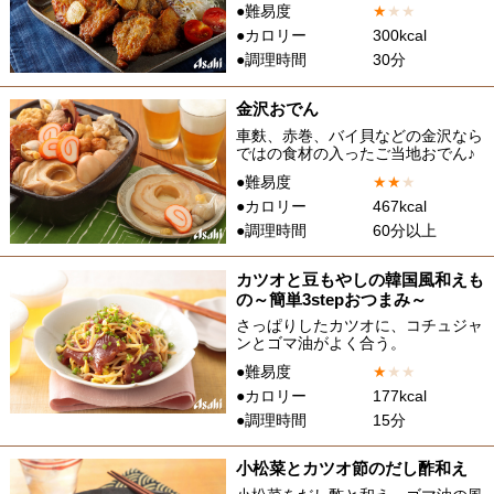
●難易度
★
★
★
●カロリー
300kcal
●調理時間
30分
金沢おでん
車麩、赤巻、バイ貝などの金沢なら
ではの食材の入ったご当地おでん♪
●難易度
★
★
★
●カロリー
467kcal
●調理時間
60分以上
カツオと豆もやしの韓国風和えも
の～簡単3stepおつまみ～
さっぱりしたカツオに、コチュジャ
ンとゴマ油がよく合う。
●難易度
★
★
★
●カロリー
177kcal
●調理時間
15分
小松菜とカツオ節のだし酢和え