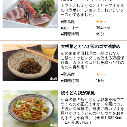
トマトとしょうゆとオリーブオイル
のコラボレーションで、おいしいソ
ースができました。
●難易度
★
★
★
●カロリー
394kcal
●調理時間
45分
大根菜とカツオ節のゴマ油炒め
そのまま小皿料理の一品にもなり、
ご飯のトッピングにも使える万能保
存食。カツオ節はだしを取った後の
ものを再利用！
●難易度
★
★
★
●調理時間
15分
焼うどん我が家風
小倉名物の焼うどんは乾麺をゆでて
つくるのが正式ですが、今回はコシ
の強い冷凍麺で。最後に粉カツオを
振りかけてうどんのべたつきをおさ
えるのも小倉風。（全量1,532Kcal
1人分383Kcal）