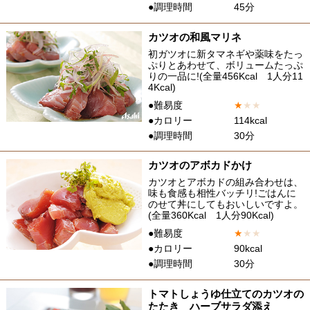
●調理時間
45分
カツオの和風マリネ
初ガツオに新タマネギや薬味をたっ
ぷりとあわせて、ボリュームたっぷ
りの一品に!(全量456Kcal 1人分11
4Kcal)
●難易度
★
★
★
●カロリー
114kcal
●調理時間
30分
カツオのアボカドかけ
カツオとアボカドの組み合わせは、
味も食感も相性バッチリ!ごはんに
のせて丼にしてもおいしいですよ。
(全量360Kcal 1人分90Kcal)
●難易度
★
★
★
●カロリー
90kcal
●調理時間
30分
トマトしょうゆ仕立てのカツオの
たたき ハーブサラダ添え