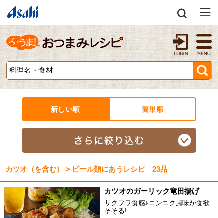
新しい順
簡単順
カツオ（を含む） > ビール類にあうレシピ 23品
カツオのガーリック竜田揚げ
サクフワ食感♪ニンニク風味が食欲
そそる!