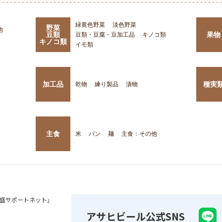
緑黄色野菜
淡色野菜
野菜
他
豆類
果物
豆類・豆腐・豆加工品
キノコ類
キノコ類
イモ類
加工品
種実
乾物
練り製品
漬物
主食
米
パン
麺
主食：その他
盛サポートネット」
アサヒビール公式SNS