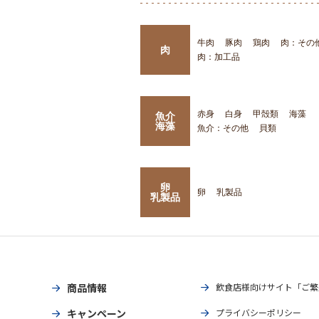
牛肉
豚肉
鶏肉
肉：その
肉
肉：加工品
赤身
白身
甲殻類
海藻
魚介
海藻
魚介：その他
貝類
卵
卵
乳製品
乳製品
商品情報
飲食店様向けサイト「ご繁
キャンペーン
プライバシーポリシー