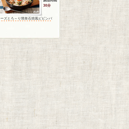
30分
チーズとろ～り簡単石焼風ビビンバ