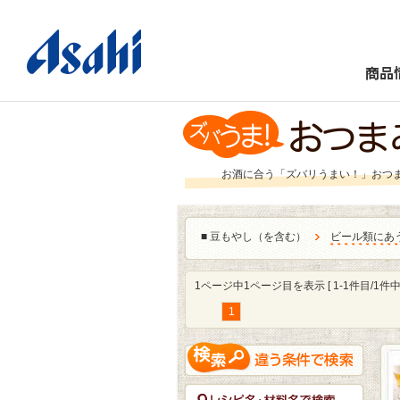
商品
お酒に合う「ズバリうまい！」おつ
■
豆もやし（を含む）
ビール類にあ
1ページ中1ページ目を表示 [ 1-1件目/1件中 
1