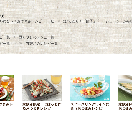
り方
ルに合う！おつまみレシピ
ビールにぴったり！「餃子」
ジューシーから
ピ一覧
豆もやしのレシピ一覧
ピ一覧
卵・乳製品のレシピ一覧
つまみレ
家飲み限定！ぱぱっと作
スパークリングワインに
家飲み
るおつまみレシピ
合うおつまみレシピ
おつま