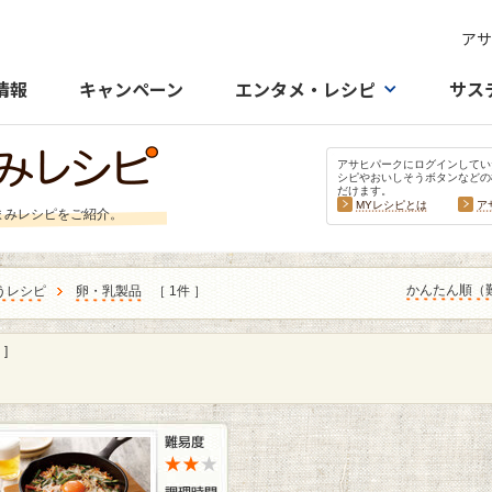
アサ
情報
キャンペーン
エンタメ・レシピ
サス
アサヒパークにログインしてい
シピやおいしそうボタンなどの
だけます。
MYレシピとは
ア
まみレシピをご紹介。
かんたん順（
うレシピ
卵・乳製品
［ 1件 ］
]