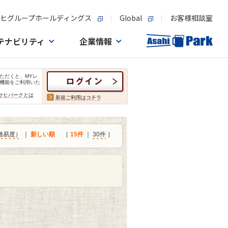
ヒグループホールディングス
Global
お客様相談室
テナビリティ
企業情報
ただくと、MYレ
機能をご利用いた
サヒパークとは
新規ご利用はコチラ
難易度）
｜
新しい順
［
15件
｜
30件
］