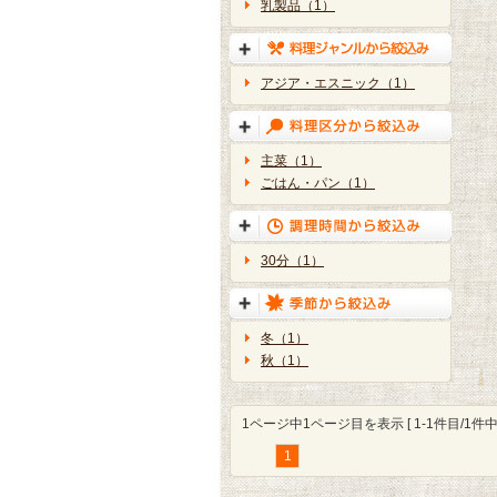
乳製品（1）
アジア・エスニック（1）
主菜（1）
ごはん・パン（1）
30分（1）
冬（1）
秋（1）
1ページ中1ページ目を表示 [ 1-1件目/1件中 
1