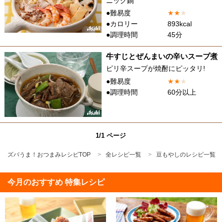
ニック鍋
●難易度
★
★
★
●カロリー
893kcal
●調理時間
45分
牛すじとぜんまいの辛いスープ煮
ピリ辛スープが焼酎にピッタリ!
●難易度
★
★
★
●調理時間
60分以上
1/1 ページ
ズバうま！おつまみレシピTOP
全レシピ一覧
豆もやしのレシピ一覧
今月のおすすめ 特集レシピ