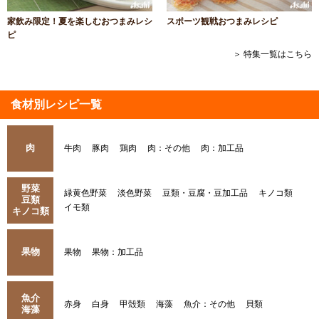
家飲み限定！夏を楽しむおつまみレシ
スポーツ観戦おつまみレシピ
ピ
＞ 特集一覧はこちら
食材別レシピ一覧
肉
牛肉
豚肉
鶏肉
肉：その他
肉：加工品
野菜
緑黄色野菜
淡色野菜
豆類・豆腐・豆加工品
キノコ類
豆類
イモ類
キノコ類
果物
果物
果物：加工品
魚介
赤身
白身
甲殻類
海藻
魚介：その他
貝類
海藻