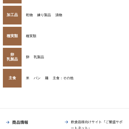
加工品
乾物
練り製品
漬物
種実類
種実類
卵
卵
乳製品
乳製品
主食
米
パン
麺
主食：その他
商品情報
飲食店様向けサイト「ご繁盛サポ
ートネット」