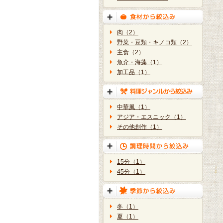
肉（2）
野菜・豆類・キノコ類（2）
主食（2）
魚介・海藻（1）
加工品（1）
中華風（1）
アジア・エスニック（1）
その他創作（1）
15分（1）
45分（1）
冬（1）
夏（1）