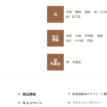
牛肉
豚肉
鶏肉
肉：その
肉
肉：加工品
赤身
白身
甲殻類
海藻
魚介
海藻
魚介：その他
貝類
卵
卵
乳製品
乳製品
商品情報
飲食店様向けサイト「ご繁
キャンペーン
プライバシーポリシー