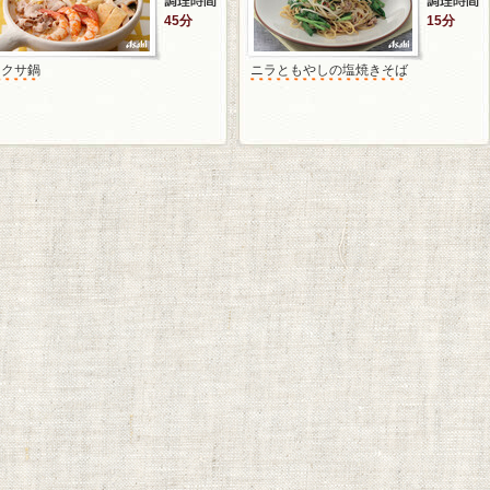
45分
15分
ラクサ鍋
ニラともやしの塩焼きそば