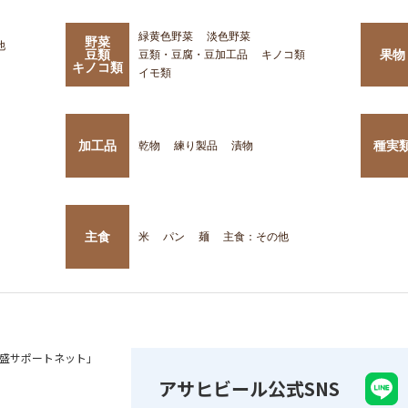
緑黄色野菜
淡色野菜
野菜
他
豆類
果物
豆類・豆腐・豆加工品
キノコ類
キノコ類
イモ類
加工品
種実
乾物
練り製品
漬物
主食
米
パン
麺
主食：その他
盛サポートネット」
アサヒビール公式SNS