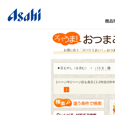
商品
お酒に合う「ズバリうまい！」おつ
■
豆もやし（を含む）
パスタ・麺
［
1ページ中1ページ目を表示 [ 1-2件目/2件中 
1