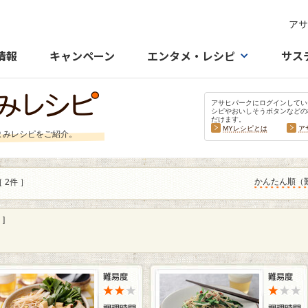
アサ
情報
キャンペーン
エンタメ・レシピ
サス
アサヒパークにログインしてい
シピやおいしそうボタンなどの
だけます。
MYレシピとは
ア
まみレシピをご紹介。
かんたん順（
 2件 ］
]