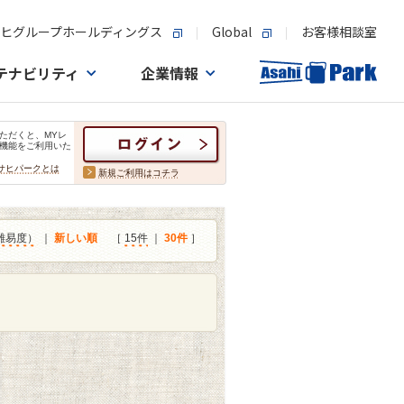
ヒグループホールディングス
Global
お客様相談室
テナビリティ
企業情報
ただくと、MYレ
機能をご利用いた
サヒパークとは
新規ご利用はコチラ
難易度）
｜
新しい順
［
15件
｜
30件
］