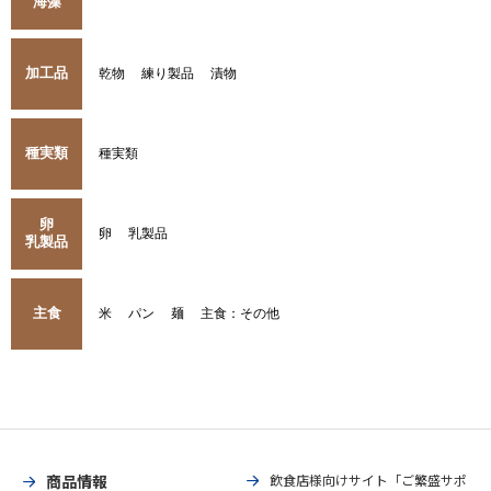
海藻
加工品
乾物
練り製品
漬物
種実類
種実類
卵
卵
乳製品
乳製品
主食
米
パン
麺
主食：その他
商品情報
飲食店様向けサイト「ご繁盛サポ