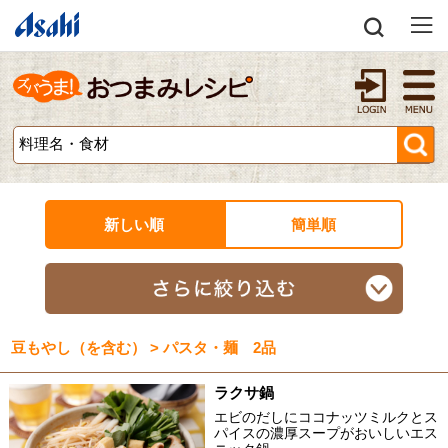
新しい順
簡単順
豆もやし（を含む） > パスタ・麺 2品
ラクサ鍋
エビのだしにココナッツミルクとス
パイスの濃厚スープがおいしいエス