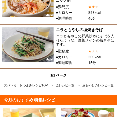
ニック鍋
●難易度
★
★
★
●カロリー
893kcal
●調理時間
45分
ニラともやしの塩焼きそば
ニラともやしの野菜炒めにそばを入
れたような、野菜メインの焼きそば
です。
●難易度
★
★
★
●カロリー
260kcal
●調理時間
15分
1/1 ページ
ズバうま！おつまみレシピTOP
全レシピ一覧
豆もやしのレシピ一覧
今月のおすすめ 特集レシピ