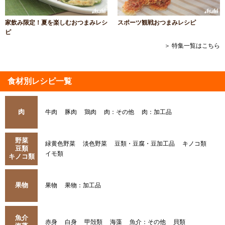
家飲み限定！夏を楽しむおつまみレシ
スポーツ観戦おつまみレシピ
ピ
＞ 特集一覧はこちら
食材別レシピ一覧
肉
牛肉
豚肉
鶏肉
肉：その他
肉：加工品
野菜
緑黄色野菜
淡色野菜
豆類・豆腐・豆加工品
キノコ類
豆類
イモ類
キノコ類
果物
果物
果物：加工品
魚介
赤身
白身
甲殻類
海藻
魚介：その他
貝類