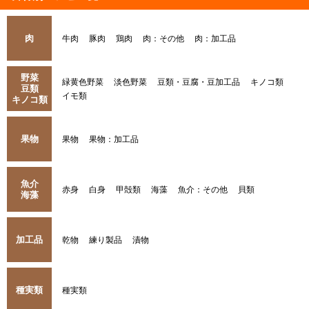
肉
牛肉
豚肉
鶏肉
肉：その他
肉：加工品
野菜
緑黄色野菜
淡色野菜
豆類・豆腐・豆加工品
キノコ類
豆類
イモ類
キノコ類
果物
果物
果物：加工品
魚介
赤身
白身
甲殻類
海藻
魚介：その他
貝類
海藻
加工品
乾物
練り製品
漬物
種実類
種実類