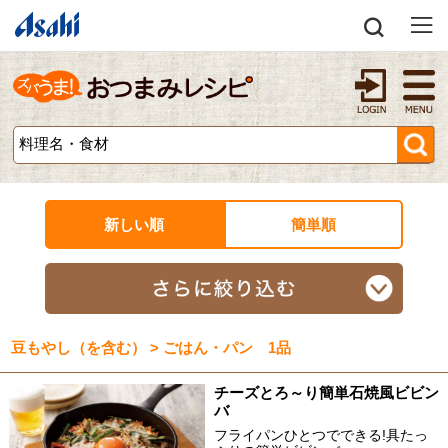
新しい順
簡単順
豆もやし（を含む） > ごはん・パン 1品
チーズとろ～り簡単石焼風ビビン
バ
フライパンひとつでできる!具たっ