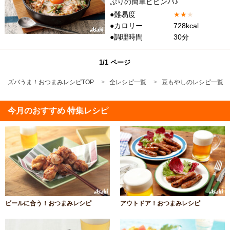
ぷりの簡単ビビンバ♪
●難易度
★
★
★
●カロリー
728kcal
●調理時間
30分
1/1 ページ
ズバうま！おつまみレシピTOP
全レシピ一覧
豆もやしのレシピ一覧
今月のおすすめ 特集レシピ
ビールに合う！おつまみレシピ
アウトドア！おつまみレシピ