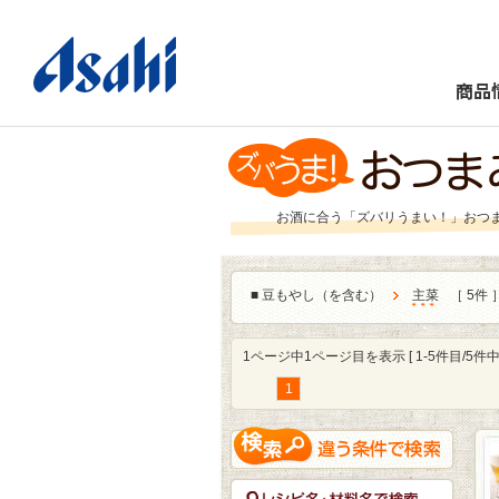
商品
お酒に合う「ズバリうまい！」おつ
■
豆もやし（を含む）
主菜
［ 5件 
1ページ中1ページ目を表示 [ 1-5件目/5件中 
1