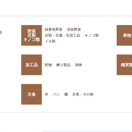
緑黄色野菜
淡色野菜
野菜
他
豆類
果物
豆類・豆腐・豆加工品
キノコ類
キノコ類
イモ類
加工品
種実
乾物
練り製品
漬物
主食
米
パン
麺
主食：その他