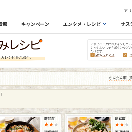
アサ
情報
キャンペーン
エンタメ・レシピ
サス
アサヒパークにログインしてい
シピやおいしそうボタンなどの
だけます。
MYレシピとは
ア
まみレシピをご紹介。
かんたん順（
］
]