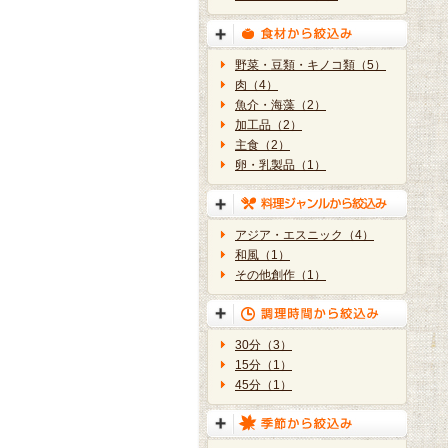
野菜・豆類・キノコ類（5）
肉（4）
魚介・海藻（2）
加工品（2）
主食（2）
卵・乳製品（1）
アジア・エスニック（4）
和風（1）
その他創作（1）
30分（3）
15分（1）
45分（1）