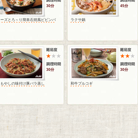
30分
45分
チーズとろ～り簡単石焼風ビビンバ
ラクサ鍋
30分
30分
豆もやしの味付け豚バラ蒸し
和牛プルコギ