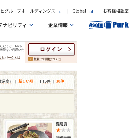
ヒグループホールディングス
Global
お客様相談室
テナビリティ
企業情報
ただくと、MYレ
機能をご利用いた
サヒパークとは
新規ご利用はコチラ
難易度）
｜
新しい順
［
15件
｜
30件
］