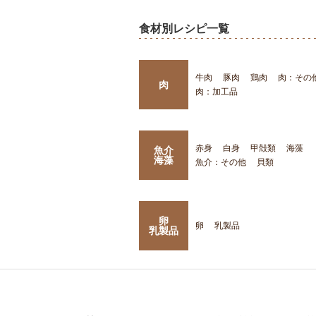
食材別レシピ一覧
牛肉
豚肉
鶏肉
肉：その
肉
肉：加工品
赤身
白身
甲殻類
海藻
魚介
海藻
魚介：その他
貝類
卵
卵
乳製品
乳製品