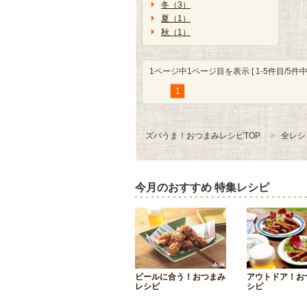
冬（3）
夏（1）
秋（1）
1ページ中1ページ目を表示 [ 1-5件目/5件中 
1
ズバうま！おつまみレシピTOP
全レシ
今月のおすすめ 特集レシピ
ビールに合う！おつまみ
アウトドア！お
レシピ
シピ