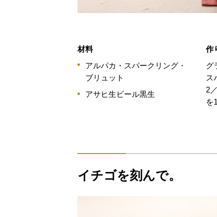
材料
作
アルパカ・スパークリング・
グ
ブリュット
ス
2
アサヒ生ビール黒生
を
イチゴを刻んで。