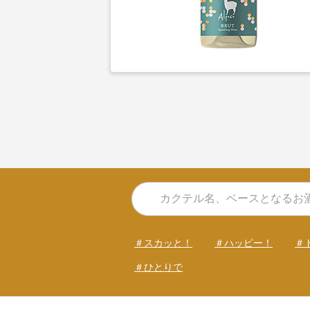
＃スカッと！
＃ハッピー！
＃
＃ひとりで