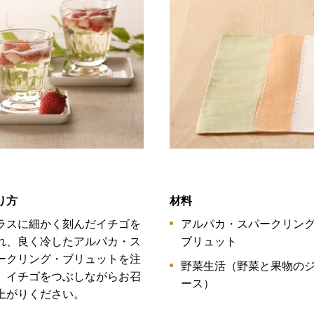
り方
材料
ラスに細かく刻んだイチゴを
アルパカ・スパークリン
れ、良く冷したアルパカ・ス
ブリュット
ークリング・ブリュットを注
野菜生活（野菜と果物の
、イチゴをつぶしながらお召
ース）
上がりください。