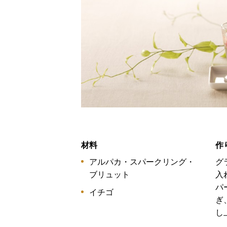
材料
作
アルパカ・スパークリング・
グ
ブリュット
入
パ
イチゴ
ぎ
し