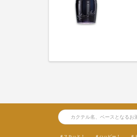
＃スカッと！
＃ハッピー！
＃