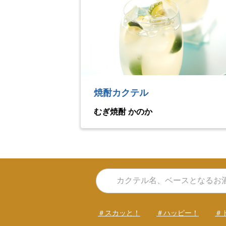
焼酎カクテル
むぎ焼酎 かのか
＃スカッと！
＃ハッピー！
＃