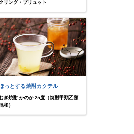
クリング・ブリュット
ほっとする焼酎カクテル
むぎ焼酎 かのか 25度（焼酎甲類乙類
混和）