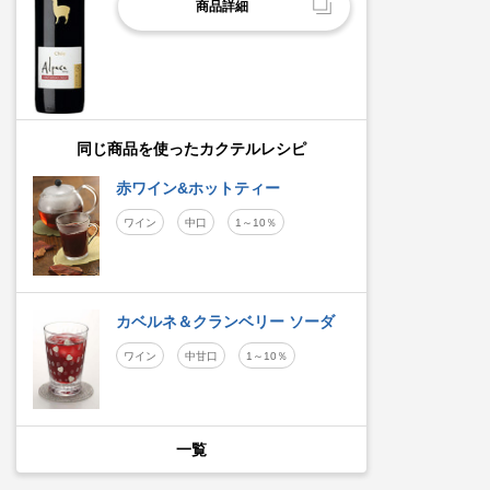
商品詳細
同じ商品を使ったカクテルレシピ
赤ワイン&ホットティー
ワイン
中口
1～10％
カベルネ＆クランベリー ソーダ
ワイン
中甘口
1～10％
一覧