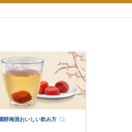
ボルスカクテル検索
テキーラ