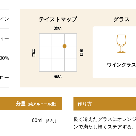
テイストマップ
グラス
イン
ィー
.00%
ワイングラス
ロー
分量
作り方
（純アルコール量）
良く冷えたグラスにオレン
60ml
（5.8g）
ンで満たし軽くステアする