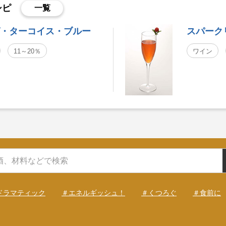
シピ
一覧
・ターコイス・ブルー
スパーク
11～20％
ワイン
ドラマティック
＃エネルギッシュ！
＃くつろぐ
＃食前に