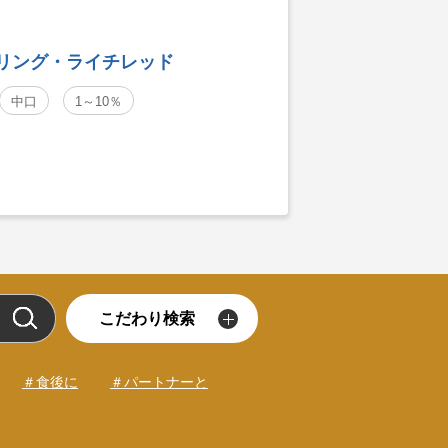
リング・ライチレッド
中口
1～10％
こだわり検索
＃食後に
＃パートナーと