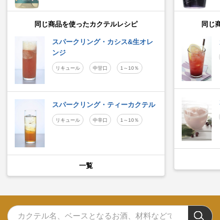
同じ商品を使ったカクテルレシピ
同じ
スパークリング・カシス&生オレ
ンジ
リキュール
中甘口
1～10％
スパークリング・ティーカクテル
リキュール
中辛口
1～10％
一覧