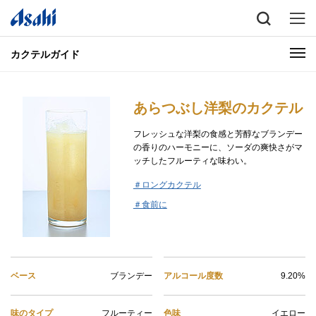
カクテルガイド
あらつぶし洋梨のカクテル
フレッシュな洋梨の食感と芳醇なブランデー
の香りのハーモニーに、ソーダの爽快さがマ
ッチしたフルーティな味わい。
＃ロングカクテル
＃食前に
ベース
ブランデー
アルコール度数
9.20%
味のタイプ
フルーティー
色味
イエロー