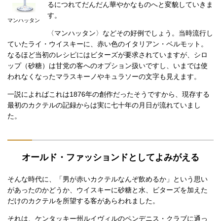
るにつれてだんだん華やかなものへと変貌していきま
す。
マンハッタン
〈マンハッタン〉などその好例でしょう。当時流行し
ていたライ・ウイスキーに、赤い色のイタリアン・ベルモット。
なるほど当初のレシピにはビターズが要求されていますが、シロ
ップ（砂糖）は甘党の客へのオプション扱いですし、いまでは使
われなくなったマラスキーノやキュラソーの文字も見えます。
一説によればこれは1876年の創作だったそうですから、現存する
最初のカクテルの記録からは実に七十年の月日が流れていまし
た。
オールド・ファッションドとしてよみがえる
そんな時代に、「男が赤いカクテルなんぞ飲めるか」という思い
があったのかどうか、ウイスキーに砂糖と水、ビターズを加えた
だけのカクテルを所望する客があらわれました。
それは、ケンタッキー州ルイヴィルのペンデニス・クラブに通っ