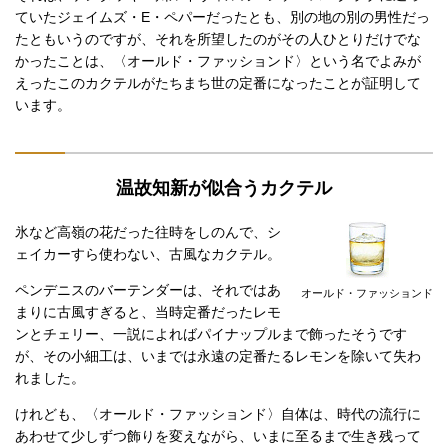
ていたジェイムズ・E・ペパーだったとも、別の地の別の男性だっ
たともいうのですが、それを所望したのがその人ひとりだけでな
かったことは、〈オールド・ファッションド〉という名でよみが
えったこのカクテルがたちまち世の定番になったことが証明して
います。
温故知新が似合うカクテル
氷など高嶺の花だった往時をしのんで、シ
ェイカーすら使わない、古風なカクテル。
ペンデニスのバーテンダーは、それではあ
オールド・ファッションド
まりに古風すぎると、当時定番だったレモ
ンとチェリー、一説によればパイナップルまで飾ったそうです
が、その小細工は、いまでは永遠の定番たるレモンを除いて失わ
れました。
けれども、〈オールド・ファッションド〉自体は、時代の流行に
あわせて少しずつ飾りを変えながら、いまに至るまで生き残って