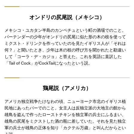
オンドリの尻尾説（メキシコ）
メキシコ・ユカタン半島のカンペチュという町の酒場でのこと。
バーテンダーの少年がオンドリの尻尾に似た形の木の枝を使って
ミクスト・ドリンクを作っていたのを見たイギリス人が「それは
何？」と聞いたとき、少年は木の枝の呼び方を聞かれたと勘違い
して「コーラ・デ・カジョ」と答えた。これを英語に直訳した
「Tail of Cock」がCockTailになったという説。
鶏尾説（アメリカ）
アメリカ独立戦争たけなわの頃、ニューヨーク市北のイギリス植
民地にあったバーでのこと。女主人は反独立派の大地主の館から
雄鳥を盗んで作ったローストチキンを独立軍の兵士にふるまい、
雄鳥の尻尾をミクストした酒の瓶に差していた。それを見た独立
軍の兵士が雄鳥の正体を知り「カクテル万歳」と叫んだからとい