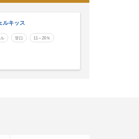
ェルキッス
ール
甘口
11～20％